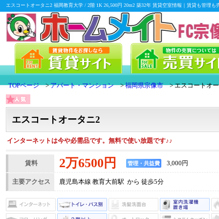
エスコートオータニ2 福岡教育大学 / 2階 1K 26,500円 20m2 築32年 賃貸空室情報｜賃
TOPページ
アパート・マンション
福岡県宗像市
エスコートオー
エスコートオータニ2
インターネットは今や必需品です。無料で使い放題です♪♪
2万6500円
賃料
3,000円
管理・共益費
主要アクセス
鹿児島本線 教育大前駅 から 徒歩5分