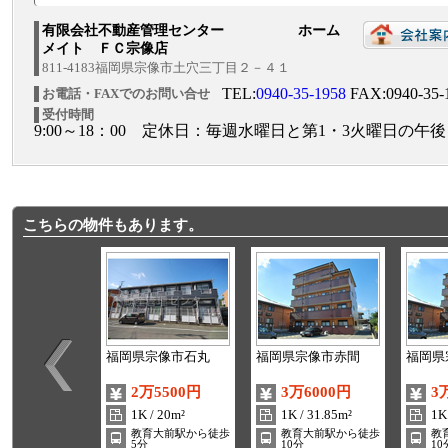
有限会社不動産管理センター ホーム
メイト ＦＣ宗像店
811-4183福岡県宗像市土穴三丁目２－４１
TEL:
0940-35-1958
FAX:0940-35-
お電話・FAXでのお問い合せ
受付時間
9:00～18：00 定休日：毎週水曜日と第1・3火曜日の午後
こちらの物件もあります。
福岡県宗像市石丸
福岡県宗像市赤間
福岡県
2万5500円
3万6000円
3
1K / 20m²
1K / 31.85m²
1K
教育大前駅から徒歩
教育大前駅から徒歩
教
5分
10分
10