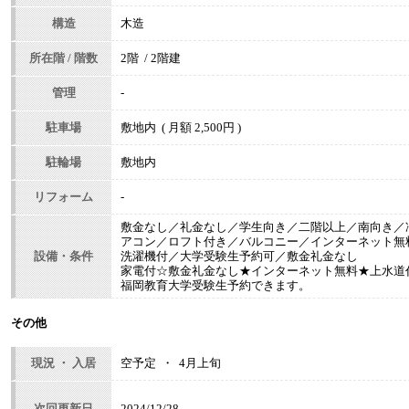
構造
木造
所在階 / 階数
2階 / 2階建
管理
-
駐車場
敷地内 ( 月額 2,500円 )
駐輪場
敷地内
リフォーム
-
敷金なし／礼金なし／学生向き／二階以上／南向き／
アコン／ロフト付き／バルコニー／インターネット無
設備・条件
洗濯機付／大学受験生予約可／敷金礼金なし
家電付☆敷金礼金なし★インターネット無料★上水道代1,
福岡教育大学受験生予約できます。
その他
現況 ・ 入居
空予定 ・ 4月上旬
次回更新日
2024/12/28