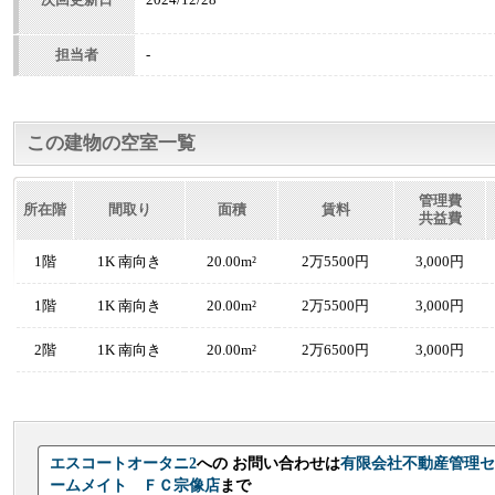
担当者
-
この建物の空室一覧
管理費
所在階
間取り
面積
賃料
共益費
1階
1K 南向き
20.00m²
2万5500円
3,000円
1階
1K 南向き
20.00m²
2万5500円
3,000円
2階
1K 南向き
20.00m²
2万6500円
3,000円
エスコートオータニ2
への お問い合わせは
有限会社不動産
ームメイト ＦＣ宗像店
まで