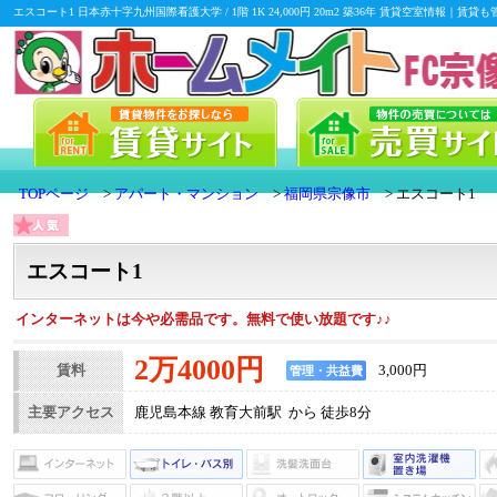
エスコート1 日本赤十字九州国際看護大学 / 1階 1K 24,000円 20m2 築36年 賃貸空室情
TOPページ
アパート・マンション
福岡県宗像市
エスコート1
エスコート1
インターネットは今や必需品です。無料で使い放題です♪♪
2万4000円
賃料
3,000円
管理・共益費
主要アクセス
鹿児島本線 教育大前駅 から 徒歩8分