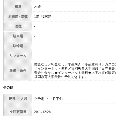
構造
木造
所在階 / 階数
1階 / 2階建
管理
-
駐車場
-
駐輪場
-
リフォーム
-
敷金なし／礼金なし／学生向き／冷蔵庫有り／ガスコ
／インターネット無料／福岡教育大学周辺／日赤看護
設備・条件
敷金礼金なし★インターネット無料★上下水道代固定の2,
福岡教育大学受験生予約できます。
その他
現況 ・ 入居
空予定 ・ 3月下旬
次回更新日
2024/12/28