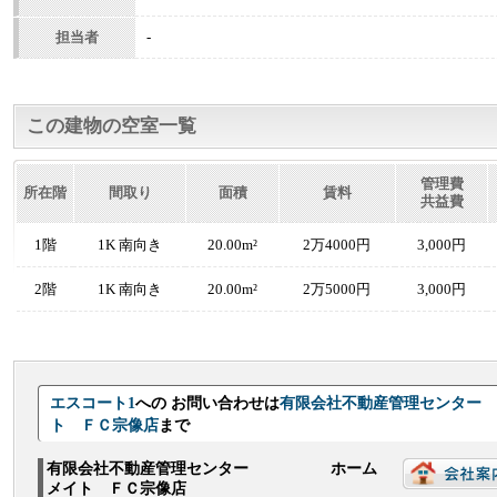
担当者
-
この建物の空室一覧
管理費
所在階
間取り
面積
賃料
共益費
1階
1K 南向き
20.00m²
2万4000円
3,000円
2階
1K 南向き
20.00m²
2万5000円
3,000円
エスコート1
への お問い合わせは
有限会社不動産管理セン
ト ＦＣ宗像店
まで
有限会社不動産管理センター ホーム
メイト ＦＣ宗像店