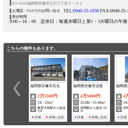
811-4183福岡県宗像市土穴三丁目２－４１
TEL:
0940-35-1958
FAX:0940-35-
お電話・FAXでのお問い合せ
受付時間
9:00～18：00 定休日：毎週水曜日と第1・3火曜日の午後
こちらの物件もあります。
福岡県宗像市石丸
福岡県宗像市須恵
福岡県
2万5500円
4万5000円
4
1K / 20m²
2LDK / 55.48m²
1K
教育大前駅から徒歩
赤間駅から徒歩 18
赤
5分
分