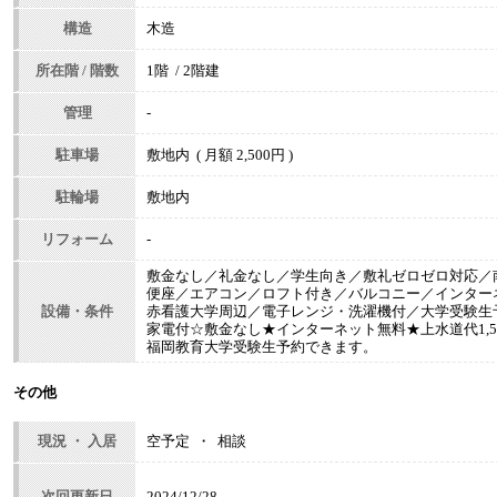
構造
木造
所在階 / 階数
1階 / 2階建
管理
-
駐車場
敷地内 ( 月額 2,500円 )
駐輪場
敷地内
リフォーム
-
敷金なし／礼金なし／学生向き／敷礼ゼロゼロ対応／
便座／エアコン／ロフト付き／バルコニー／インター
設備・条件
赤看護大学周辺／電子レンジ・洗濯機付／大学受験生
家電付☆敷金なし★インターネット無料★上水道代1,50
福岡教育大学受験生予約できます。
その他
現況 ・ 入居
空予定 ・ 相談
次回更新日
2024/12/28