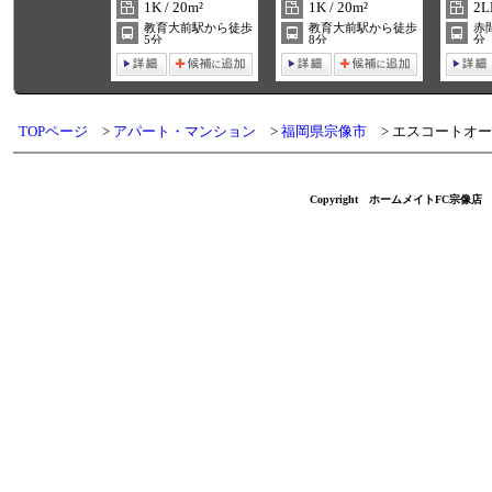
1K / 20m²
1K / 20m²
2L
教育大前駅から徒歩
教育大前駅から徒歩
赤
5分
8分
分
TOPページ
アパート・マンション
福岡県宗像市
エスコートオー
Copyright ホームメイトFC宗像店 不動