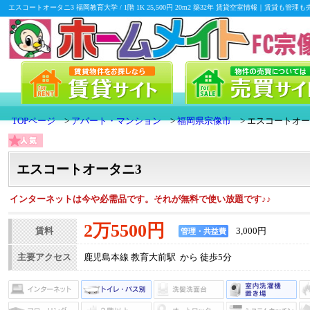
エスコートオータニ3 福岡教育大学 / 1階 1K 25,500円 20m2 築32年 賃貸空室情報｜賃
TOPページ
アパート・マンション
福岡県宗像市
エスコートオー
エスコートオータニ3
インターネットは今や必需品です。それが無料で使い放題です♪♪
2万5500円
賃料
3,000円
管理・共益費
主要アクセス
鹿児島本線 教育大前駅 から 徒歩5分