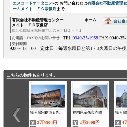
エスコートオータニ3
への お問い合わせは
有限会社不動産
ームメイト ＦＣ宗像店
まで
有限会社不動産管理センター ホーム
メイト ＦＣ宗像店
811-4183福岡県宗像市土穴三丁目２－４１
TEL:
0940-35-1958
FAX:0940-35-
お電話・FAXでのお問い合せ
受付時間
9:00～18：00 定休日：毎週水曜日と第1・3火曜日の午後
こちらの物件もあります。
福岡県宗像市石丸
福岡県宗像市赤間
福岡県
2万5500円
2万5000円
4