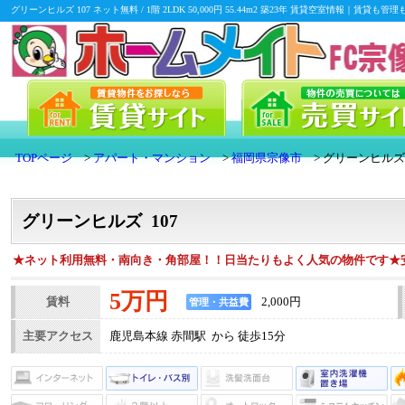
グリーンヒルズ 107 ネット無料 / 1階 2LDK 50,000円 55.44m2 築23年 賃貸空室情
TOPページ
アパート・マンション
福岡県宗像市
グリーンヒルズ
グリーンヒルズ 107
★ネット利用無料・南向き・角部屋！！日当たりもよく人気の物件です★
5万円
賃料
2,000円
管理・共益費
主要アクセス
鹿児島本線 赤間駅 から 徒歩15分