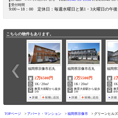
受付時間
9:00～18：00 定休日：毎週水曜日と第1・3火曜日の午後
こちらの物件もあります。
福岡県宗像市石丸
福岡県宗像市石丸
福岡県
2万6500円
2万5500円
2
1K / 20m²
1K / 20m²
1K
教育大前駅から徒歩
教育大前駅から徒歩
教
5分
5分
8分
TOPページ
アパート・マンション
福岡県宗像市
グリーンヒルズ