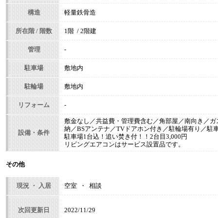
構造
軽量鉄骨造
所在階 / 階数
1階 / 2階建
管理
-
駐車場
敷地内
駐輪場
敷地内
リフォーム
-
敷金なし／共益費・管理費含む／角部屋／南向き／ガ
納／BSアンテナ／TVドアホン付き／駐輪場有り／駐
設備・条件
駐車場1台込！追い焚き付！！2台目3,000円
リビングエアコンはサービス設置品です。
その他
現況 ・ 入居
空室 ・ 相談
次回更新日
2022/11/29