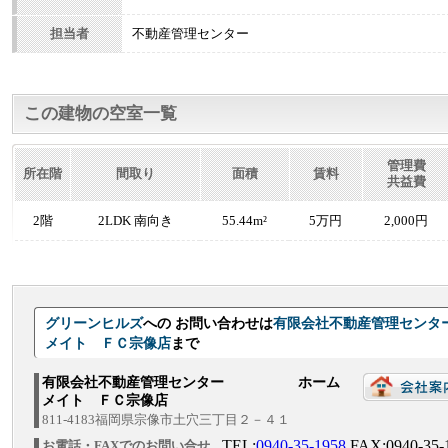
担当者
不動産管理センター
この建物の空室一覧
管理費
所在階
間取り
面積
賃料
共益費
2階
2LDK 南向き
55.44m²
5万円
2,000円
グリーンヒルズ
への お問い合わせは
有限会社不動産管理
メイト ＦＣ宗像店
まで
有限会社不動産管理センター ホーム
メイト ＦＣ宗像店
811-4183福岡県宗像市土穴三丁目２－４１
TEL:
0940-35-1958
FAX:0940-35-
お電話・FAXでのお問い合せ