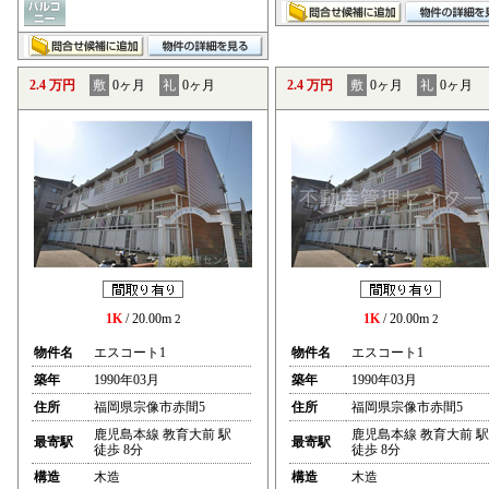
2.4 万円
敷
0ヶ月
礼
0ヶ月
2.4 万円
敷
0ヶ月
礼
0ヶ月
1K
/ 20.00m
1K
/ 20.00m
2
2
物件名
エスコート1
物件名
エスコート1
築年
1990年03月
築年
1990年03月
住所
福岡県宗像市赤間5
住所
福岡県宗像市赤間5
鹿児島本線 教育大前 駅
鹿児島本線 教育大前 駅
最寄駅
最寄駅
徒歩 8分
徒歩 8分
構造
木造
構造
木造