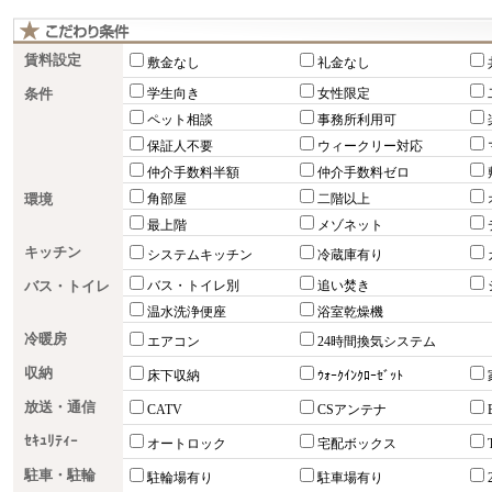
賃料設定
敷金なし
礼金なし
条件
学生向き
女性限定
ペット相談
事務所利用可
保証人不要
ウィークリー対応
仲介手数料半額
仲介手数料ゼロ
環境
角部屋
二階以上
最上階
メゾネット
キッチン
システムキッチン
冷蔵庫有り
バス・トイレ
バス・トイレ別
追い焚き
温水洗浄便座
浴室乾燥機
冷暖房
エアコン
24時間換気システム
収納
床下収納
ｳｫｰｸｲﾝｸﾛｰｾﾞｯﾄ
放送・通信
CATV
CSアンテナ
ｾｷｭﾘﾃｨｰ
オートロック
宅配ボックス
駐車・駐輪
駐輪場有り
駐車場有り