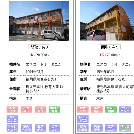
1K
/ 20.00m
1K
/ 20.00m
2
2
物件名
エスコートオータニ2
物件名
エスコートオータニ2
築年
1994年03月
築年
1994年03月
住所
福岡県宗像市石丸1
住所
福岡県宗像市石丸1
鹿児島本線 教育大前 駅
鹿児島本線 教育大前 駅
最寄駅
最寄駅
徒歩 5分
徒歩 5分
構造
木造
構造
木造