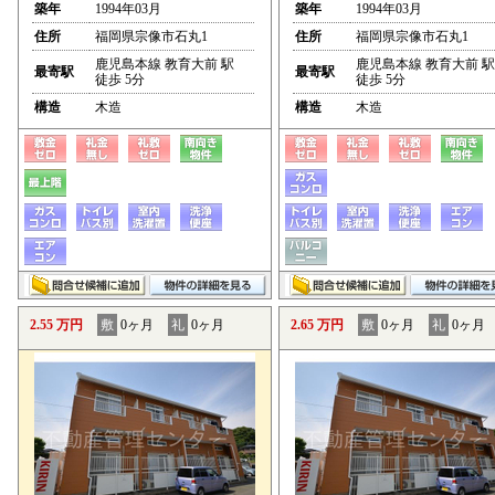
築年
1994年03月
築年
1994年03月
住所
福岡県宗像市石丸1
住所
福岡県宗像市石丸1
鹿児島本線 教育大前 駅
鹿児島本線 教育大前 駅
最寄駅
最寄駅
徒歩 5分
徒歩 5分
構造
木造
構造
木造
2.55 万円
敷
0ヶ月
礼
0ヶ月
2.65 万円
敷
0ヶ月
礼
0ヶ月