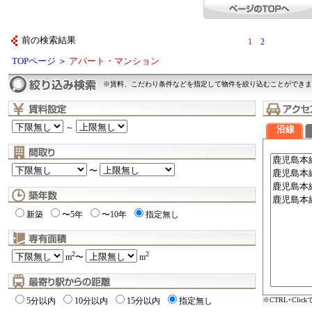
前の検索結果
1
2
TOPページ
＞
アパート・マンション
※賃料、こだわり条件などを指定して物件を絞り込むことができま
～
沿線
〜
新築
〜5年
〜10年
指定無し
2
2
m
〜
m
※CTRL+Cli
5分以内
10分以内
15分以内
指定無し