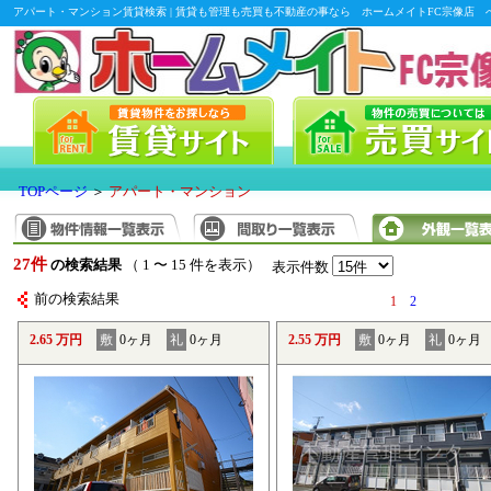
アパート・マンション賃貸検索 | 賃貸も管理も売買も不動産の事なら ホームメイトFC宗像店 
TOPページ
＞
アパート・マンション
27件
の検索結果
（ 1 〜 15 件を表示）
表示件数
前の検索結果
1
2
2.65 万円
敷
0ヶ月
礼
0ヶ月
2.55 万円
敷
0ヶ月
礼
0ヶ月