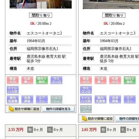
1K
/ 20.00m
1K
/ 20.00m
2
2
物件名
エスコートオータニ2
物件名
エスコートオータニ3
築年
1994年03月
築年
1994年03月
住所
福岡県宗像市石丸1
住所
福岡県宗像市石丸1
鹿児島本線 教育大前 駅
鹿児島本線 教育大前 駅
最寄駅
最寄駅
徒歩 5分
徒歩 5分
構造
木造
構造
木造
2.55 万円
敷
0ヶ月
礼
0ヶ月
2.65 万円
敷
0ヶ月
礼
0ヶ月