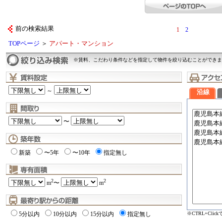
前の検索結果
1
2
TOPページ
＞
アパート・マンション
※賃料、こだわり条件などを指定して物件を絞り込むことができま
～
沿線
〜
新築
〜5年
〜10年
指定無し
2
2
m
〜
m
※CTRL+Cli
5分以内
10分以内
15分以内
指定無し