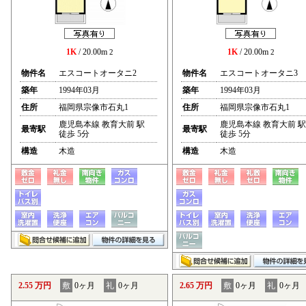
1K
/ 20.00m
1K
/ 20.00m
2
2
物件名
エスコートオータニ2
物件名
エスコートオータニ3
築年
1994年03月
築年
1994年03月
住所
福岡県宗像市石丸1
住所
福岡県宗像市石丸1
鹿児島本線 教育大前 駅
鹿児島本線 教育大前 駅
最寄駅
最寄駅
徒歩 5分
徒歩 5分
構造
木造
構造
木造
2.55 万円
敷
0ヶ月
礼
0ヶ月
2.65 万円
敷
0ヶ月
礼
0ヶ月