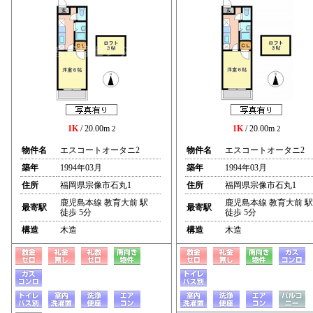
1K
/ 20.00m
1K
/ 20.00m
2
2
物件名
エスコートオータニ2
物件名
エスコートオータニ2
築年
1994年03月
築年
1994年03月
住所
福岡県宗像市石丸1
住所
福岡県宗像市石丸1
鹿児島本線 教育大前 駅
鹿児島本線 教育大前 駅
最寄駅
最寄駅
徒歩 5分
徒歩 5分
構造
木造
構造
木造