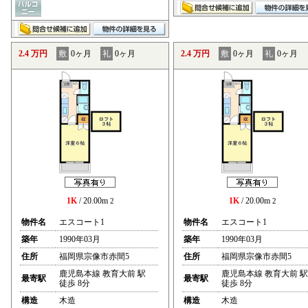
2.4 万円
敷
0ヶ月
礼
0ヶ月
2.4 万円
敷
0ヶ月
礼
0ヶ月
1K
/ 20.00m
1K
/ 20.00m
2
2
物件名
エスコート1
物件名
エスコート1
築年
1990年03月
築年
1990年03月
住所
福岡県宗像市赤間5
住所
福岡県宗像市赤間5
鹿児島本線 教育大前 駅
鹿児島本線 教育大前 駅
最寄駅
最寄駅
徒歩 8分
徒歩 8分
構造
木造
構造
木造