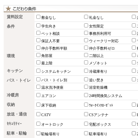
賃料設定
敷金なし
礼金なし
条件
学生向き
女性限定
ペット相談
事務所利用可
保証人不要
ウィークリー対応
仲介手数料半額
仲介手数料ゼロ
環境
角部屋
二階以上
最上階
メゾネット
キッチン
システムキッチン
冷蔵庫有り
バス・トイレ
バス・トイレ別
追い焚き
温水洗浄便座
浴室乾燥機
冷暖房
エアコン
24時間換気システム
収納
床下収納
ｳｫｰｸｲﾝｸﾛｰｾﾞｯﾄ
放送・通信
CATV
CSアンテナ
ｾｷｭﾘﾃｨｰ
オートロック
宅配ボックス
駐車・駐輪
駐輪場有り
駐車場有り