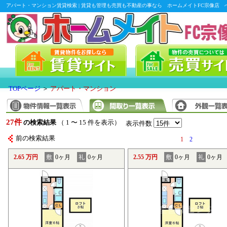
アパート・マンション賃貸検索 | 賃貸も管理も売買も不動産の事なら ホームメイトFC宗像店 
TOPページ
＞
アパート・マンション
27件
の検索結果
（ 1 〜 15 件を表示）
表示件数
前の検索結果
1
2
2.65 万円
敷
0ヶ月
礼
0ヶ月
2.55 万円
敷
0ヶ月
礼
0ヶ月