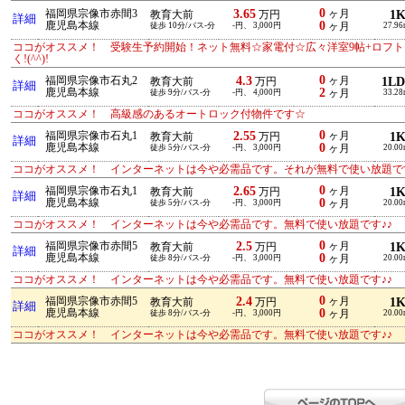
0
3.65
福岡県宗像市赤間3
ヶ月
1
教育大前
万円
詳細
0
鹿児島本線
徒歩 10分/バス-分
-円、 3,000円
ヶ月
27.96
ココがオススメ！ 受験生予約開始！ネット無料☆家電付☆広々洋室9帖+ロフト
く!(^^)!
0
4.3
福岡県宗像市石丸2
ヶ月
1L
教育大前
万円
詳細
2
鹿児島本線
徒歩 9分/バス-分
-円、 4,000円
ヶ月
33.28
ココがオススメ！ 高級感のあるオートロック付物件です☆
0
2.55
福岡県宗像市石丸1
ヶ月
1
教育大前
万円
詳細
0
鹿児島本線
徒歩 5分/バス-分
-円、 3,000円
ヶ月
20.00
ココがオススメ！ インターネットは今や必需品です。それが無料で使い放題です
0
2.65
福岡県宗像市石丸1
ヶ月
1
教育大前
万円
詳細
0
鹿児島本線
徒歩 5分/バス-分
-円、 3,000円
ヶ月
20.00
ココがオススメ！ インターネットは今や必需品です。無料で使い放題です♪♪
0
2.5
福岡県宗像市赤間5
ヶ月
1
教育大前
万円
詳細
0
鹿児島本線
徒歩 8分/バス-分
-円、 3,000円
ヶ月
20.00
ココがオススメ！ インターネットは今や必需品です。無料で使い放題です♪♪
0
2.4
福岡県宗像市赤間5
ヶ月
1
教育大前
万円
詳細
0
鹿児島本線
徒歩 8分/バス-分
-円、 3,000円
ヶ月
20.00
ココがオススメ！ インターネットは今や必需品です。無料で使い放題です♪♪