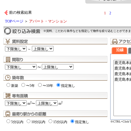
前の検索結果
1
2
TOPページ
＞
アパート・マンション
※賃料、こだわり条件などを指定して物件を絞り込むことができま
～
沿線
〜
新築
〜5年
〜10年
指定無し
2
2
m
〜
m
※CTRL+Cli
5分以内
10分以内
15分以内
指定無し