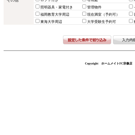
その他
ロフト付き
専用庭
照明器具・家電付き
管理物件
福岡教育大学周辺
現在満室（予約可）
東海大学周辺
大学受験生予約可
Copyright ホームメイトFC宗像店 不動