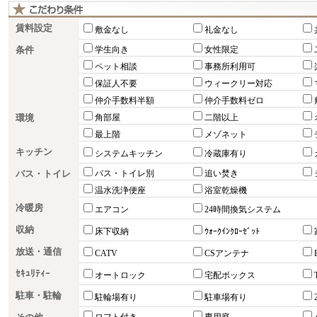
賃料設定
敷金なし
礼金なし
条件
学生向き
女性限定
ペット相談
事務所利用可
保証人不要
ウィークリー対応
仲介手数料半額
仲介手数料ゼロ
環境
角部屋
二階以上
最上階
メゾネット
キッチン
システムキッチン
冷蔵庫有り
バス・トイレ
バス・トイレ別
追い焚き
温水洗浄便座
浴室乾燥機
冷暖房
エアコン
24時間換気システム
収納
床下収納
ｳｫｰｸｲﾝｸﾛｰｾﾞｯﾄ
放送・通信
CATV
CSアンテナ
ｾｷｭﾘﾃｨｰ
オートロック
宅配ボックス
駐車・駐輪
駐輪場有り
駐車場有り