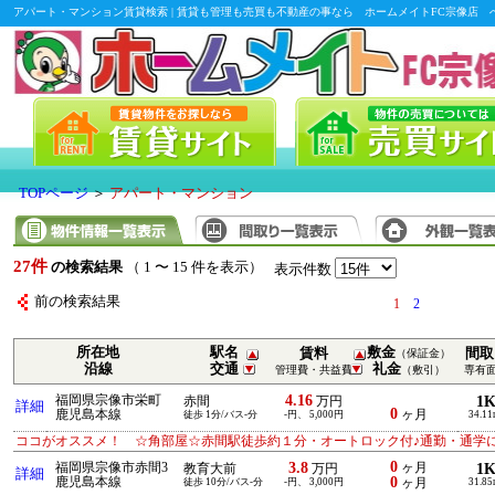
アパート・マンション賃貸検索 | 賃貸も管理も売買も不動産の事なら ホームメイトFC宗像店 
TOPページ
＞
アパート・マンション
27件
の検索結果
（ 1 〜 15 件を表示）
表示件数
前の検索結果
1
2
所在地
駅名
敷金
賃料
間取
（保証金）
沿線
交通
礼金
管理費・共益費
（敷引）
専有
4.16
福岡県宗像市栄町
1
赤間
万円
詳細
0
鹿児島本線
ヶ月
徒歩 1分/バス-分
-円、 5,000円
34.11
ココがオススメ！ ☆角部屋☆赤間駅徒歩約１分・オートロック付♪通勤・通学
0
3.8
福岡県宗像市赤間3
ヶ月
1
教育大前
万円
詳細
0
鹿児島本線
徒歩 10分/バス-分
-円、 3,000円
ヶ月
31.85