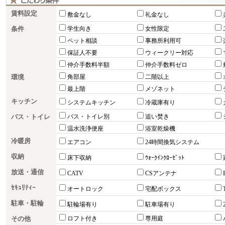
賃料設定
敷金なし
礼金なし
条件
学生向き
女性限定
ペット相談
事務所利用可
保証人不要
ウィークリー対応
仲介手数料半額
仲介手数料ゼロ
環境
角部屋
二階以上
最上階
メゾネット
キッチン
システムキッチン
冷蔵庫有り
バス・トイレ
バス・トイレ別
追い焚き
温水洗浄便座
浴室乾燥機
冷暖房
エアコン
24時間換気システム
収納
床下収納
ｳｫｰｸｲﾝｸﾛｰｾﾞｯﾄ
放送・通信
CATV
CSアンテナ
ｾｷｭﾘﾃｨｰ
オートロック
宅配ボックス
駐車・駐輪
駐輪場有り
駐車場有り
その他
ロフト付き
専用庭