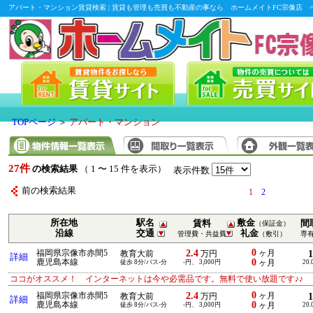
アパート・マンション賃貸検索 | 賃貸も管理も売買も不動産の事なら ホームメイトFC宗像店 
TOPページ
＞
アパート・マンション
27件
の検索結果
（ 1 〜 15 件を表示）
表示件数
前の検索結果
1
2
所在地
駅名
敷金
賃料
間
（保証金）
沿線
交通
礼金
管理費・共益費
（敷引）
専
0
2.4
福岡県宗像市赤間5
ヶ月
教育大前
万円
詳細
0
鹿児島本線
徒歩 8分/バス-分
-円、 3,000円
ヶ月
20.
ココがオススメ！ インターネットは今や必需品です。無料で使い放題です♪♪
0
2.4
福岡県宗像市赤間5
ヶ月
教育大前
万円
詳細
0
鹿児島本線
徒歩 8分/バス-分
-円、 3,000円
ヶ月
20.