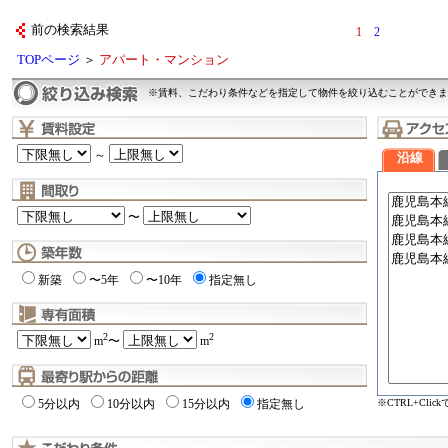
前の検索結果
1
2
TOPページ
＞
アパート・マンション
※賃料、こだわり条件などを指定して物件を絞り込むことができま
～
沿線
〜
新築
〜5年
〜10年
指定無し
2
2
m
〜
m
※CTRL+Cli
5分以内
10分以内
15分以内
指定無し