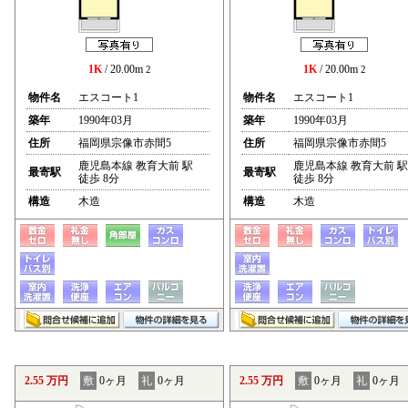
1K
/ 20.00m
1K
/ 20.00m
2
2
物件名
エスコート1
物件名
エスコート1
築年
1990年03月
築年
1990年03月
住所
福岡県宗像市赤間5
住所
福岡県宗像市赤間5
鹿児島本線 教育大前 駅
鹿児島本線 教育大前 駅
最寄駅
最寄駅
徒歩 8分
徒歩 8分
構造
木造
構造
木造
2.55 万円
敷
0ヶ月
礼
0ヶ月
2.55 万円
敷
0ヶ月
礼
0ヶ月