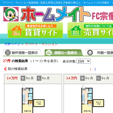
アパート・マンション賃貸検索 | 賃貸も管理も売買も不動産の事なら ホームメイトFC宗像店 
TOPページ
＞
アパート・マンション
27件
の検索結果
（ 1 〜 15 件を表示）
表示件数
前の検索結果
1
2
2.4 万円
敷
0ヶ月
礼
0ヶ月
2.4 万円
敷
0ヶ月
礼
0ヶ月