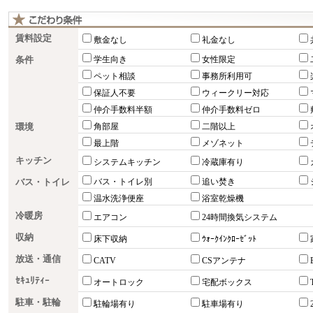
賃料設定
敷金なし
礼金なし
条件
学生向き
女性限定
ペット相談
事務所利用可
保証人不要
ウィークリー対応
仲介手数料半額
仲介手数料ゼロ
環境
角部屋
二階以上
最上階
メゾネット
キッチン
システムキッチン
冷蔵庫有り
バス・トイレ
バス・トイレ別
追い焚き
温水洗浄便座
浴室乾燥機
冷暖房
エアコン
24時間換気システム
収納
床下収納
ｳｫｰｸｲﾝｸﾛｰｾﾞｯﾄ
放送・通信
CATV
CSアンテナ
ｾｷｭﾘﾃｨｰ
オートロック
宅配ボックス
駐車・駐輪
駐輪場有り
駐車場有り