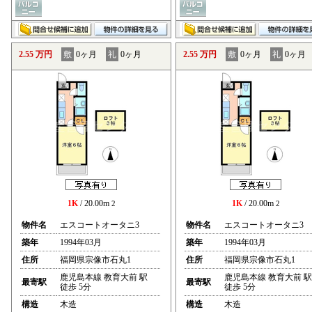
2.55 万円
敷
0ヶ月
礼
0ヶ月
2.55 万円
敷
0ヶ月
礼
0ヶ月
1K
/ 20.00m
1K
/ 20.00m
2
2
物件名
エスコートオータニ3
物件名
エスコートオータニ3
築年
1994年03月
築年
1994年03月
住所
福岡県宗像市石丸1
住所
福岡県宗像市石丸1
鹿児島本線 教育大前 駅
鹿児島本線 教育大前 駅
最寄駅
最寄駅
徒歩 5分
徒歩 5分
構造
木造
構造
木造