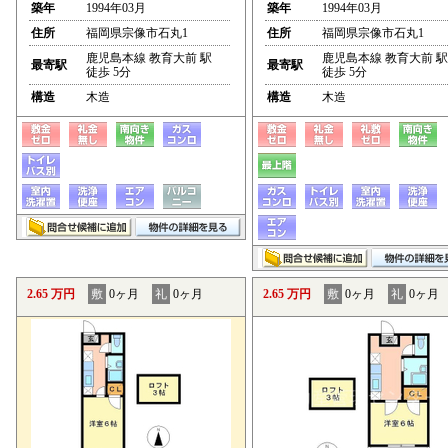
築年
1994年03月
築年
1994年03月
住所
福岡県宗像市石丸1
住所
福岡県宗像市石丸1
鹿児島本線 教育大前 駅
鹿児島本線 教育大前 駅
最寄駅
最寄駅
徒歩 5分
徒歩 5分
構造
木造
構造
木造
2.65 万円
敷
0ヶ月
礼
0ヶ月
2.65 万円
敷
0ヶ月
礼
0ヶ月