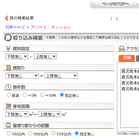
前の検索結果
1
2
TOPページ
＞
アパート・マンション
※賃料、こだわり条件などを指定して物件を絞り込むことができま
～
沿線
〜
新築
〜5年
〜10年
指定無し
2
2
m
〜
m
※CTRL+Cli
5分以内
10分以内
15分以内
指定無し