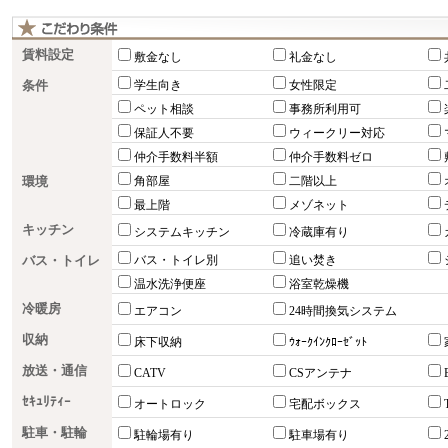
賃料設定
敷金なし
礼金なし
条件
学生向き
女性限定
ペット相談
事務所利用可
保証人不要
ウィークリー対応
仲介手数料半額
仲介手数料ゼロ
環境
角部屋
二階以上
最上階
メゾネット
キッチン
システムキッチン
冷蔵庫有り
バス・トイレ
バス・トイレ別
追い焚き
温水洗浄便座
浴室乾燥機
冷暖房
エアコン
24時間換気システム
収納
床下収納
ｳｫｰｸｲﾝｸﾛｰｾﾞｯﾄ
放送・通信
CATV
CSアンテナ
ｾｷｭﾘﾃｨｰ
オートロック
宅配ボックス
駐車・駐輪
駐輪場有り
駐車場有り