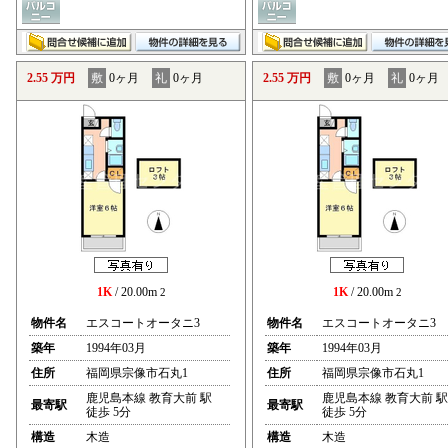
2.55 万円
敷
0ヶ月
礼
0ヶ月
2.55 万円
敷
0ヶ月
礼
0ヶ月
1K
/ 20.00m
1K
/ 20.00m
2
2
物件名
エスコートオータニ3
物件名
エスコートオータニ3
築年
1994年03月
築年
1994年03月
住所
福岡県宗像市石丸1
住所
福岡県宗像市石丸1
鹿児島本線 教育大前 駅
鹿児島本線 教育大前 駅
最寄駅
最寄駅
徒歩 5分
徒歩 5分
構造
木造
構造
木造