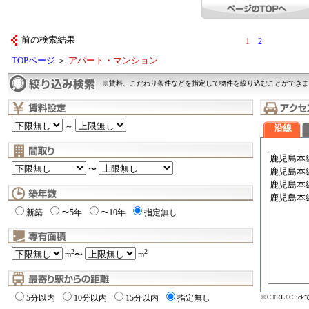
前の検索結果
1
2
TOPページ
＞
アパート・マンション
※賃料、こだわり条件などを指定して物件を絞り込むことができま
～
沿線
〜
新築
〜5年
〜10年
指定無し
2
2
m
〜
m
※CTRL+Cli
5分以内
10分以内
15分以内
指定無し