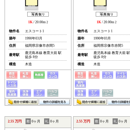
1K
/ 20.00m
1K
/ 20.00m
2
2
物件名
エスコート1
物件名
エスコート1
築年
1990年03月
築年
1990年03月
住所
福岡県宗像市赤間5
住所
福岡県宗像市赤間5
鹿児島本線 教育大前 駅
鹿児島本線 教育大前 駅
最寄駅
最寄駅
徒歩 8分
徒歩 8分
構造
木造
構造
木造
2.55 万円
敷
0ヶ月
礼
0ヶ月
2.55 万円
敷
0ヶ月
礼
0ヶ月