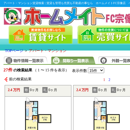
アパート・マンション賃貸検索 | 賃貸も管理も売買も不動産の事なら ホームメイトFC宗像店 
TOPページ
＞
アパート・マンション
27件
の検索結果
（ 1 〜 15 件を表示）
表示件数
前の検索結果
1
2
2.4 万円
敷
0ヶ月
礼
0ヶ月
2.4 万円
敷
0ヶ月
礼
0ヶ月