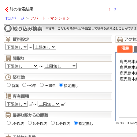
前の検索結果
1
2
TOPページ
＞
アパート・マンション
※賃料、こだわり条件などを指定して物件を絞り込むことができま
～
沿線
〜
新築
〜5年
〜10年
指定無し
2
2
m
〜
m
※CTRL+Cli
5分以内
10分以内
15分以内
指定無し