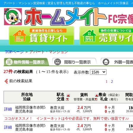
アパート・マンション賃貸検索 | 賃貸も管理も売買も不動産の事なら ホームメイトFC宗像店 
TOPページ
＞
アパート・マンション
27件
の検索結果
（ 1 〜 15 件を表示）
表示件数
前の検索結果
1
2
所在地
駅名
敷金
賃料
間取
（保証金）
沿線
交通
礼金
管理費・共益費
（敷引）
専有
0
2.4
福岡県宗像市赤間5
ヶ月
1
教育大前
万円
詳細
0
鹿児島本線
徒歩 8分/バス-分
-円、 3,000円
ヶ月
20.0
ココがオススメ！ インターネットは今や必需品です。無料で使い放題です♪♪
0
2.4
福岡県宗像市赤間5
ヶ月
1
教育大前
万円
詳細
0
鹿児島本線
徒歩 8分/バス-分
-円、 3,000円
ヶ月
20.0