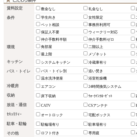
賃料設定
敷金なし
礼金なし
条件
学生向き
女性限定
ペット相談
事務所利用可
保証人不要
ウィークリー対応
仲介手数料半額
仲介手数料ゼロ
環境
角部屋
二階以上
最上階
メゾネット
キッチン
システムキッチン
冷蔵庫有り
バス・トイレ
バス・トイレ別
追い焚き
温水洗浄便座
浴室乾燥機
冷暖房
エアコン
24時間換気システム
収納
床下収納
ｳｫｰｸｲﾝｸﾛｰｾﾞｯﾄ
放送・通信
CATV
CSアンテナ
ｾｷｭﾘﾃｨｰ
オートロック
宅配ボックス
駐車・駐輪
駐輪場有り
駐車場有り
その他
ロフト付き
専用庭