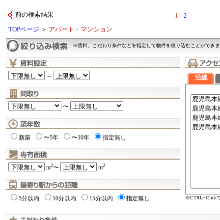
前の検索結果
1
2
TOPページ
＞
アパート・マンション
※賃料、こだわり条件などを指定して物件を絞り込むことができま
～
沿線
〜
新築
〜5年
〜10年
指定無し
2
2
m
〜
m
※CTRL+Cli
5分以内
10分以内
15分以内
指定無し