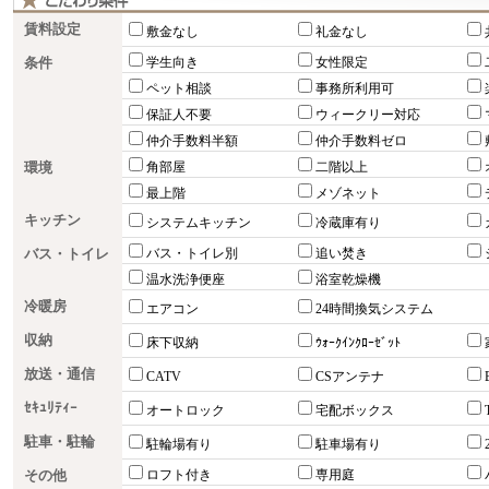
賃料設定
敷金なし
礼金なし
条件
学生向き
女性限定
ペット相談
事務所利用可
保証人不要
ウィークリー対応
仲介手数料半額
仲介手数料ゼロ
環境
角部屋
二階以上
最上階
メゾネット
キッチン
システムキッチン
冷蔵庫有り
バス・トイレ
バス・トイレ別
追い焚き
温水洗浄便座
浴室乾燥機
冷暖房
エアコン
24時間換気システム
収納
床下収納
ｳｫｰｸｲﾝｸﾛｰｾﾞｯﾄ
放送・通信
CATV
CSアンテナ
ｾｷｭﾘﾃｨｰ
オートロック
宅配ボックス
駐車・駐輪
駐輪場有り
駐車場有り
その他
ロフト付き
専用庭