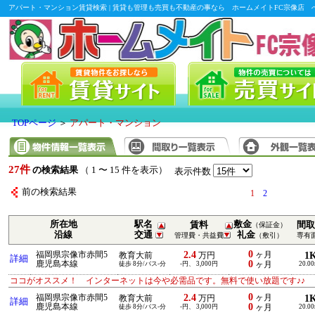
アパート・マンション賃貸検索 | 賃貸も管理も売買も不動産の事なら ホームメイトFC宗像店 
TOPページ
＞
アパート・マンション
27件
の検索結果
（ 1 〜 15 件を表示）
表示件数
前の検索結果
1
2
所在地
駅名
敷金
賃料
間取
（保証金）
沿線
交通
礼金
管理費・共益費
（敷引）
専有
0
2.4
福岡県宗像市赤間5
ヶ月
1
教育大前
万円
詳細
0
鹿児島本線
徒歩 8分/バス-分
-円、 3,000円
ヶ月
20.0
ココがオススメ！ インターネットは今や必需品です。無料で使い放題です♪♪
0
2.4
福岡県宗像市赤間5
ヶ月
1
教育大前
万円
詳細
0
鹿児島本線
徒歩 8分/バス-分
-円、 3,000円
ヶ月
20.0