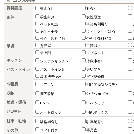
賃料設定
敷金なし
礼金なし
条件
学生向き
女性限定
ペット相談
事務所利用可
保証人不要
ウィークリー対応
仲介手数料半額
仲介手数料ゼロ
環境
角部屋
二階以上
最上階
メゾネット
キッチン
システムキッチン
冷蔵庫有り
バス・トイレ
バス・トイレ別
追い焚き
温水洗浄便座
浴室乾燥機
冷暖房
エアコン
24時間換気システム
収納
床下収納
ｳｫｰｸｲﾝｸﾛｰｾﾞｯﾄ
放送・通信
CATV
CSアンテナ
ｾｷｭﾘﾃｨｰ
オートロック
宅配ボックス
駐車・駐輪
駐輪場有り
駐車場有り
その他
ロフト付き
専用庭