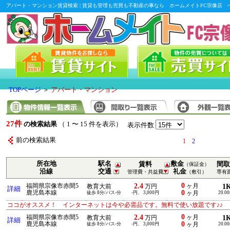
アパート・マンション賃貸検索 | 賃貸も管理も売買も不動産の事なら ホームメイトFC宗像店 
TOPページ
＞
アパート・マンション
27件
の検索結果
（ 1 〜 15 件を表示）
表示件数
前の検索結果
1
2
所在地
駅名
敷金
賃料
間取
（保証金）
沿線
交通
礼金
管理費・共益費
（敷引）
専有
0
2.4
福岡県宗像市赤間5
ヶ月
1
教育大前
万円
詳細
0
鹿児島本線
徒歩 8分/バス-分
-円、 3,000円
ヶ月
20.0
ココがオススメ！ インターネットは今や必需品です。無料で使い放題です♪♪
0
2.4
福岡県宗像市赤間5
ヶ月
1
教育大前
万円
詳細
0
鹿児島本線
徒歩 8分/バス-分
-円、 3,000円
ヶ月
20.0