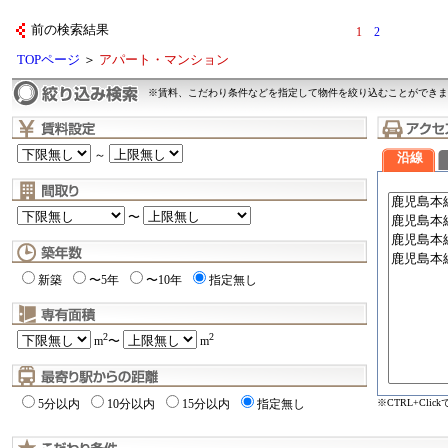
前の検索結果
1
2
TOPページ
＞
アパート・マンション
※賃料、こだわり条件などを指定して物件を絞り込むことができま
～
沿線
〜
新築
〜5年
〜10年
指定無し
2
2
m
〜
m
※CTRL+Cli
5分以内
10分以内
15分以内
指定無し