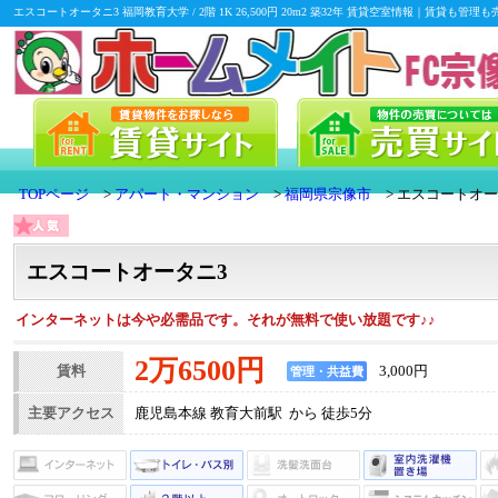
エスコートオータニ3 福岡教育大学 / 2階 1K 26,500円 20m2 築32年 賃貸空室情報｜賃
TOPページ
アパート・マンション
福岡県宗像市
エスコートオー
エスコートオータニ3
インターネットは今や必需品です。それが無料で使い放題です♪♪
2万6500円
賃料
3,000円
管理・共益費
主要アクセス
鹿児島本線 教育大前駅 から 徒歩5分