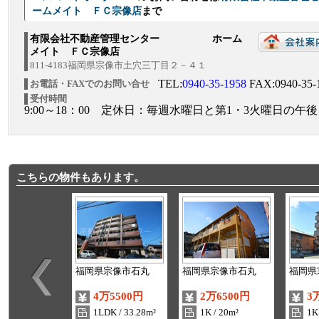
ームメイト ＦＣ宗像店
まで
有限会社不動産管理センター ホーム
メイト ＦＣ宗像店
811-4183福岡県宗像市土穴三丁目２－４１
TEL:
0940-35-1958
FAX:0940-35-
お電話・FAXでのお問い合せ
受付時間
9:00～18：00 定休日：毎週水曜日と第1・3火曜日の午後
こちらの物件もあります。
福岡県宗像市石丸
福岡県宗像市石丸
福岡県
4万5500円
2万6500円
3
1LDK / 33.28m²
1K / 20m²
1K