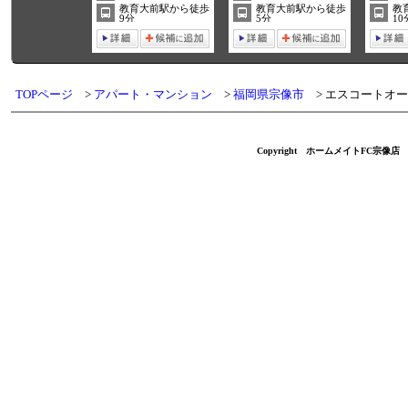
教育大前駅から徒歩
教育大前駅から徒歩
教
9分
5分
10
TOPページ
アパート・マンション
福岡県宗像市
エスコートオー
Copyright ホームメイトFC宗像店 不動