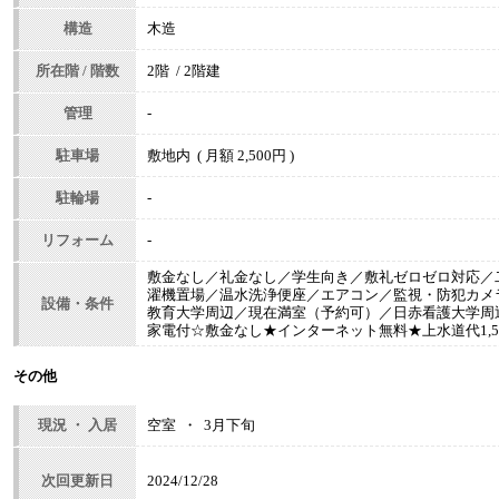
構造
木造
所在階 / 階数
2階 / 2階建
管理
-
駐車場
敷地内 ( 月額 2,500円 )
駐輪場
-
リフォーム
-
敷金なし／礼金なし／学生向き／敷礼ゼロゼロ対応／
濯機置場／温水洗浄便座／エアコン／監視・防犯カメ
設備・条件
教育大学周辺／現在満室（予約可）／日赤看護大学周
家電付☆敷金なし★インターネット無料★上水道代1,50
その他
現況 ・ 入居
空室 ・ 3月下旬
次回更新日
2024/12/28