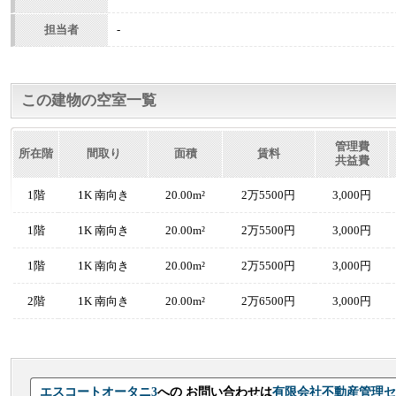
担当者
-
この建物の空室一覧
管理費
所在階
間取り
面積
賃料
共益費
1階
1K 南向き
20.00m²
2万5500円
3,000円
1階
1K 南向き
20.00m²
2万5500円
3,000円
1階
1K 南向き
20.00m²
2万5500円
3,000円
2階
1K 南向き
20.00m²
2万6500円
3,000円
エスコートオータニ3
への お問い合わせは
有限会社不動産